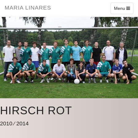
1
2
3
4
5
6
7
8
9
10
11
12
MARIA LINARES
Toggle
Menu
navigation
HIRSCH ROT
2010 ⁄ 2014